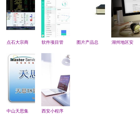
业的重要承
政企与中小
数字化转型
石 定制
载地
企业的协同
下的软件定
OA/ERP软
适配指南
义未来
件与麒麟操
作系统及数
据库的深度
点石大宗商
软件项目管
图片产品总
湖州地区安
适配
品交易系统
理利器 主
览与
全软件开发
与邮币发售
流工具推荐
MyPrice价
质量提升指
交易软件开
与选择指南
格网软件开
南与推荐实
发 核心技
发策略
践
术与行业赋
能
中山天思集
西安小程序
团 打造专
开发费用解
业工厂
析 产品与
ERP，引领
软件服务的